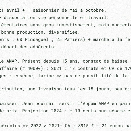
21 avril + 1 saisonnier de mai à octobre.
> dissociation vie personnelle et travail.
émentaires sans gros investissement, mais augment
 bonne production, diversifiée.
ents : 60 Pinsaguel ; 25 Pamiers) + marché à la fe
départ des adhérents.
le AMAP. Présent depuis 15 ans, constat de baisse 
affaire (# 4000€) ; 2021 : 17 contrats et CA de 17
ges : essence, farine => pas de possibilité de fai
istribution, une livraison tous les 15 jours, peu d
baisser, Jean pourrait servir l’Appam’AMAP en pain.
de prix. Projection 2024 : + 10 cents sur sésame e
hérentes => 2022 > 2021- CA : 8915 € - 21 euros p