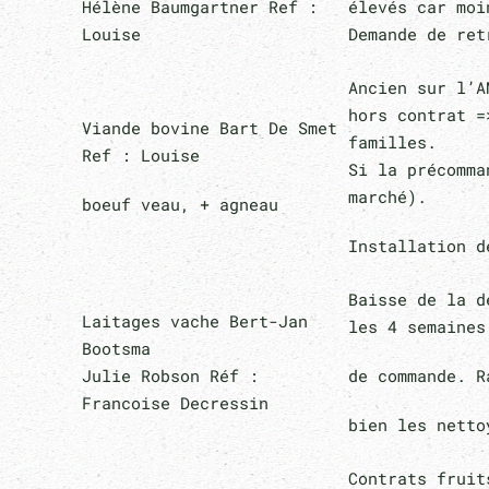
Hélène Baumgartner Ref :
élevés car mo
Louise
Demande de ret
Ancien sur l’A
hors contrat =
Viande bovine Bart De Smet
familles.
Ref : Louise
Si la précomm
marché).
boeuf veau, + agneau
Installation d
Baisse de la d
Laitages vache Bert-Jan
les 4 semaines
Bootsma
Julie Robson Réf :
de commande. R
Francoise Decressin
bien les netto
Contrats fruit