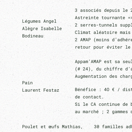
3 associés depuis le 
Astreinte tournante =
Légumes Angel
2 serres-tunnels suppl
Alègre Isabelle
Climat aléatoire mais
Bodineau
2 AMAP (moins d’adhér
retour pour éviter le 
Appam’AMAP est sa seu
(# 24), du chiffre d’
Augmentation des char
Pain
Bénéfice : 4O € / d
Laurent Festaz
de contact.
Si le CA continue de 
au marché ; 2 gammes 
Poulet et œufs Mathias,
30 familles ad