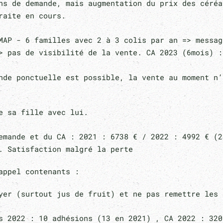
ins de demande, mais augmentation du prix des céré
raite en cours.
MAP - 6 familles avec 2 à 3 colis par an => messa
> pas de visibilité de la vente. CA 2023 (6mois) :
ande ponctuelle est possible, la vente au moment n
e sa fille avec lui.
emande et du CA : 2021 : 6738 € / 2022 : 4992 € (2
. Satisfaction malgré la perte
appel contenants :
yer (surtout jus de fruit) et ne pas remettre les 
s 2022 : 10 adhésions (13 en 2021) , CA 2022 : 320