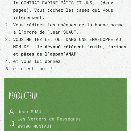
le CONTRAT FARINE PÂTES ET JUS, (deux
pages). Vous cochez les cases qui vous
intéressent.
Vous rédigez les chèques de la bonne somme
à l'ordre de "Jean SUAU".
VOUS METTEZ LE TOUT DANS UNE ENVELOPPE AU
NOM DE "
le dévoué référent fruits, farines
et pâtes de l'appam'AMAP"
,
et vous lui donnez.
et c'est tout !
PRODUCTEUR
Jean SUAU
Les Vergers de Rességues
09100 MONTAUT