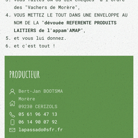
des "Vachers de Morère",
VOUS METTEZ LE TOUT DANS UNE ENVELOPPE AU
NOM DE LA "
dévouée REFERENTE PRODUITS
LAITIERS de l'appam'AMAP
",
et vous lui donnez.
et c'est tout !
PRODUCTEUR
Bert-Jan BOOTSMA
Morère
09230 CERIZOLS
05 61 96 47 13
06 14 90 07 92
lapassado@sfr.fr